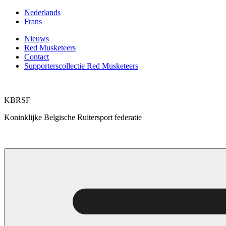
Ga
Nederlands
naar
Frans
de
Nieuws
inhoud
Red Musketeers
Contact
Supporterscollectie Red Musketeers
KBRSF
Koninklijke Belgische Ruitersport federatie