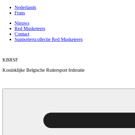
Ga
Nederlands
naar
Frans
de
Nieuws
inhoud
Red Musketeers
Contact
Supporterscollectie Red Musketeers
KBRSF
Koninklijke Belgische Ruitersport federatie