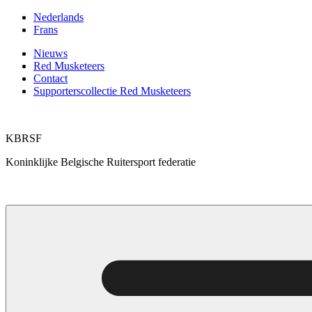
Ga
Nederlands
naar
Frans
de
Nieuws
inhoud
Red Musketeers
Contact
Supporterscollectie Red Musketeers
KBRSF
Koninklijke Belgische Ruitersport federatie